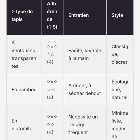
Adh
>Type de
éren
Entretien
Style
tapis
ce
(1-5)
À
⭐⭐⭐
Classiq
ventouses
Facile, lavable
⭐☆
ue,
transparen
à la main
(4)
discret
tes
⭐⭐⭐
Écologi
À rincer, à
En bambou
☆☆
que,
sécher debout
(3)
naturel
Minima
⭐⭐⭐
Nécessite un
En
liste,
⭐☆
rinçage
diatomite
moder
(4)
fréquent
ne