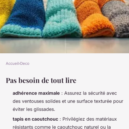
Accueil
›
Deco
DECO
Pas besoin de tout lire
Top 5 tapis antidérapants pour
une douche sécurisée
adhérence maximale
: Assurez la sécurité avec
des ventouses solides et une surface texturée pour
Camil
•
17/03/2026 10:36
•
8 min de lecture
éviter les glissades.
tapis en caoutchouc
: Privilégiez des matériaux
résistants comme le caoutchouc naturel ou la