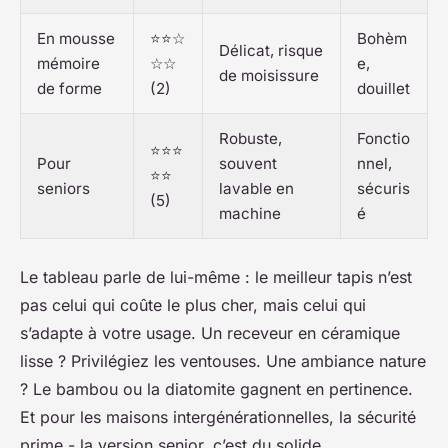
En mousse
⭐⭐☆
Bohèm
Délicat, risque
mémoire
☆☆
e,
de moisissure
de forme
(2)
douillet
Robuste,
Fonctio
⭐⭐⭐
Pour
souvent
nnel,
⭐⭐
seniors
lavable en
sécuris
(5)
machine
é
Le tableau parle de lui-même : le meilleur tapis n’est
pas celui qui coûte le plus cher, mais celui qui
s’adapte à votre usage. Un receveur en céramique
lisse ? Privilégiez les ventouses. Une ambiance nature
? Le bambou ou la diatomite gagnent en pertinence.
Et pour les maisons intergénérationnelles, la sécurité
prime - la version senior, c’est du solide.