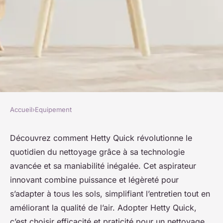
Accueil
›
Equipement
EQUIPEMENT
Découvrez les avantages du
Découvrez comment Hetty Quick révolutionne le
quotidien du nettoyage grâce à sa technologie
hetty quick pour un nettoyage
avancée et sa maniabilité inégalée. Cet aspirateur
efficace
innovant combine puissance et légèreté pour
s’adapter à tous les sols, simplifiant l’entretien tout en
Jean
•
20 octobre 2025
•
5 min de lecture
améliorant la qualité de l’air. Adopter Hetty Quick,
c’est choisir efficacité et praticité pour un nettoyage