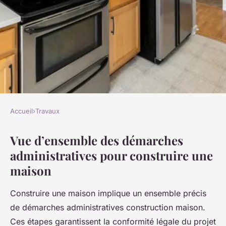
Accueil
›
Travaux
TRAVAUX
Vue d’ensemble des démarches
Démarches Administratives
administratives pour construire une
Essentielles pour Construire
maison
Votre Maison : Guide Complet
et Optimisé
Construire une maison implique un ensemble précis
de démarches administratives construction maison.
Jean
•
22 juillet 2025
•
6 min de lecture
Ces étapes garantissent la conformité légale du projet