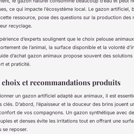
ent, le gazon naturel consomme beaucoup d’eau et peut né
es, ce qui impacte l’écosystème local. Le gazon artificiel, 
cette ressource, pose des questions sur la production des 
leur recyclage.
xpérience d’experts soulignent que le choix pelouse animaux
tement de l’animal, la surface disponible et la volonté d’i
 guide d’achat gazon animaux propose souvent des solutions
t et praticité.
e choix et recommandations produits
ionner un gazon artificiel adapté aux animaux, il est essent
es clés. D’abord, l’épaisseur et la douceur des brins jouent u
 confort de vos compagnons. Un gazon synthétique avec de
ples et denses évite les irritations tout en offrant une surf
 se reposer.