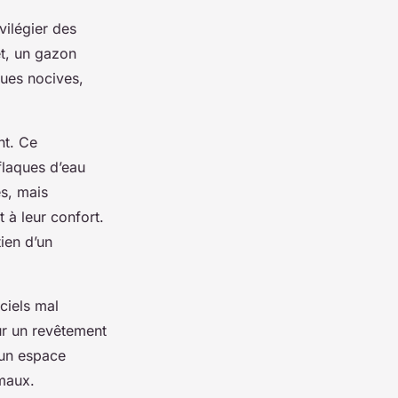
vilégier des
et, un gazon
ques nocives,
nt. Ce
flaques d’eau
es, mais
 à leur confort.
tien d’un
iciels mal
r un revêtement
 un espace
imaux.