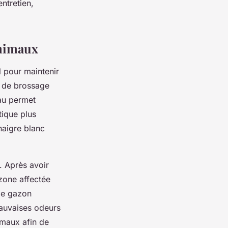
entretien,
animaux
l pour maintenir
e de brossage
eau permet
tique plus
naigre blanc
. Après avoir
 zone affectée
 le gazon
mauvaises odeurs
imaux afin de