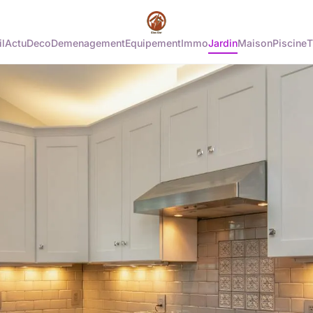
l
Actu
Deco
Demenagement
Equipement
Immo
Jardin
Maison
Piscine
T