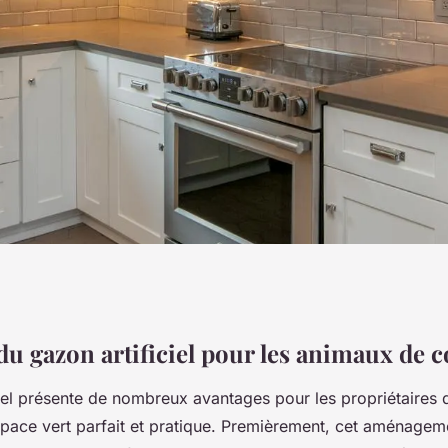
ur Animaux : Tout
du gazon artificiel pour les animaux de
ciel présente de nombreux avantages pour les propriétaires 
avoir pour un
space vert parfait et pratique. Premièrement, cet aménageme