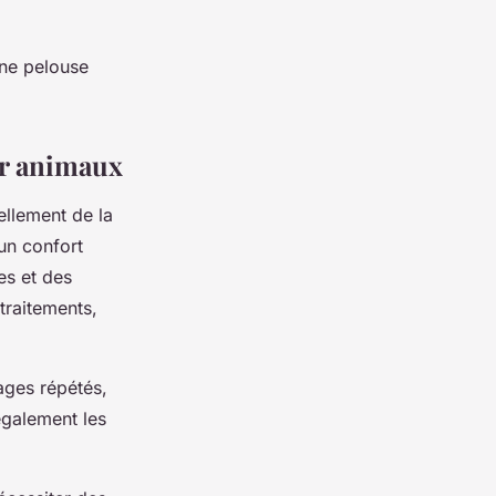
une pelouse
ur animaux
ellement de la
 un confort
es et des
traitements,
sages répétés,
également les