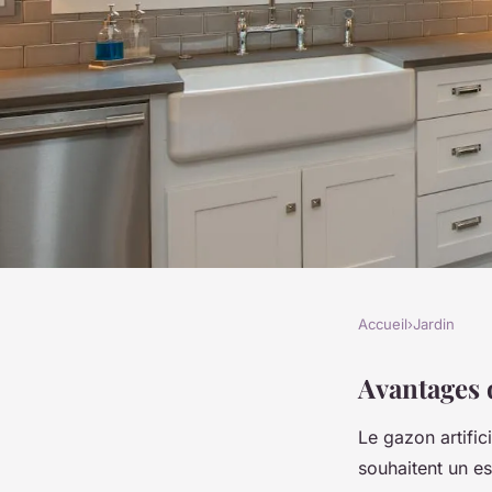
Accueil
›
Jardin
JARDIN
Gazon Artificiel po
Avantages 
Le gazon artifi
ce que Vous Devez S
souhaitent un e