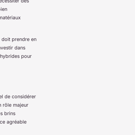
cessiter des
bien
matériaux
 doit prendre en
nvestir dans
 hybrides pour
iel de considérer
n rôle majeur
s brins
ace agréable