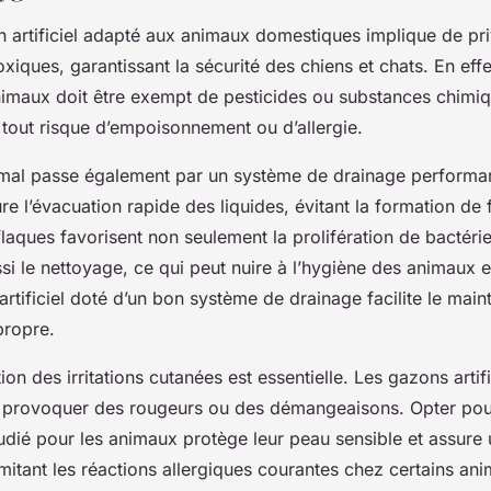
n artificiel adapté aux animaux domestiques implique de pri
xiques, garantissant la sécurité des chiens et chats. En eff
 animaux doit être exempt de pesticides ou substances chimi
 tout risque d’empoisonnement ou d’allergie.
imal passe également par un système de drainage performa
 l’évacuation rapide des liquides, évitant la formation de 
laques favorisent non seulement la prolifération de bactéri
i le nettoyage, ce qui peut nuire à l’hygiène des animaux et
artificiel doté d’un bon système de drainage facilite le main
propre.
ion des irritations cutanées est essentielle. Les gazons artif
 provoquer des rougeurs ou des démangeaisons. Opter pou
udié pour les animaux protège leur peau sensible et assure
limitant les réactions allergiques courantes chez certains an