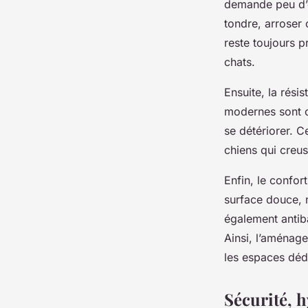
Espace Vert Parfait
demande peu d’en
tondre, arroser 
reste toujours p
Jean
•
22 juillet 2025
•
6 min de lecture
chats.
Ensuite, la rési
modernes sont c
se détériorer. 
chiens qui creus
Enfin, le confor
surface douce, n
également antiba
Ainsi, l’aménage
les espaces déd
Sécurité, h