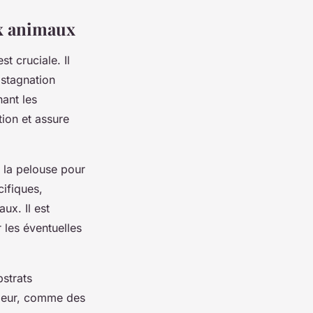
ux animaux
st cruciale. Il
a stagnation
nant les
tion et assure
 la pelouse pour
cifiques,
ux. Il est
r les éventuelles
strats
odeur, comme des