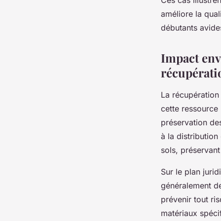
Ces cas illustre
améliore la qual
débutants avide
Impact env
récupérati
La récupération
cette ressource 
préservation des
à la distributio
sols, préservant 
Sur le plan juri
généralement des
prévenir tout ri
matériaux spécif