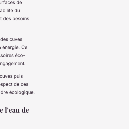
urfaces de
abilité du
t des besoins
t des cuves
n énergie. Ce
ssoires éco-
 engagement.
 cuves puis
respect de ces
adre écologique.
e l’eau de