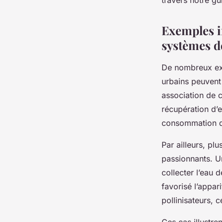
travers notre gu
Exemples i
systèmes d
De nombreux exe
urbains peuvent
association de 
récupération d’
consommation d’
Par ailleurs, pl
passionnants. U
collecter l’eau 
favorisé l’appar
pollinisateurs, 