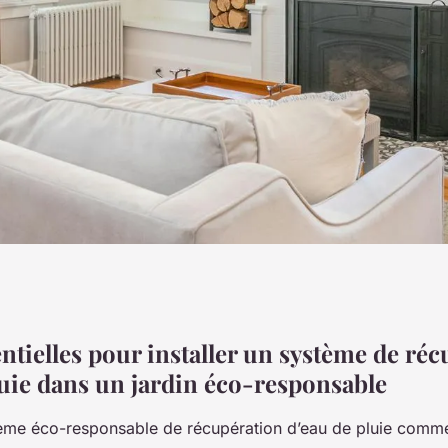
ardin éco-
ntielles pour installer un système de ré
luie dans un jardin éco-responsable
ils clés pour une
stème éco-responsable de récupération d’eau de pluie comm