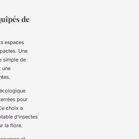
quipés de
ts espaces
mpactes. Une
e simple de
t une
ntes.
n écologique
terrées pour
 Ce choix a
otable d’insectes
 la flore.