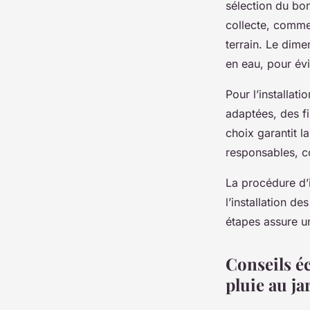
installation réussie
sélection du bon
collecte, comme 
d'eau de pluie
terrain. Le dim
en eau, pour évi
Jean
•
22 juillet 2025
•
4 min de lecture
Pour l’installat
adaptées, des f
choix garantit l
responsables, c
La procédure d’i
l’installation d
étapes assure u
Conseils éc
pluie au ja