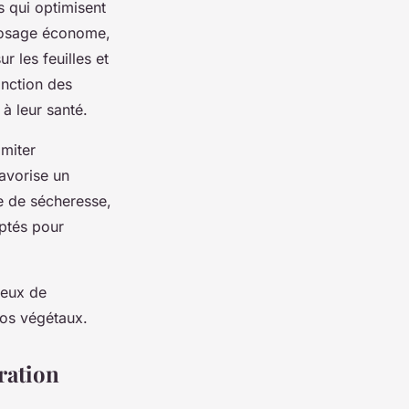
s qui optimisent
arrosage économe,
r les feuilles et
onction des
à leur santé.
imiter
favorise un
de de sécheresse,
aptés pour
ueux de
vos végétaux.
ration