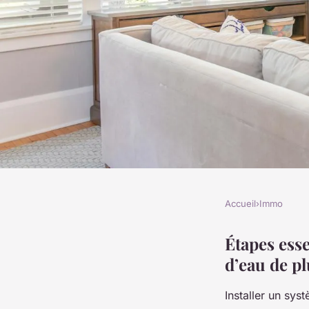
Accueil
›
Immo
IMMO
Transformez votre j
Étapes esse
d’eau de p
responsable : Conse
Installer un sy