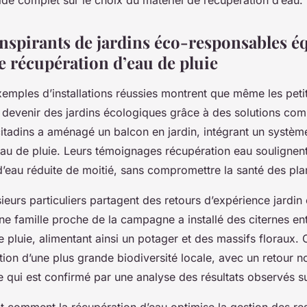
ide complet sur le choix du matériel de récupération d’eau.
nspirants de jardins éco-responsables é
e récupération d’eau de pluie
mples d’installations réussies montrent que même les peti
 devenir des jardins écologiques grâce à des solutions co
citadins a aménagé un balcon en jardin, intégrant un systèm
eau de pluie. Leurs témoignages récupération eau soulignen
eau réduite de moitié, sans compromettre la santé des pla
usieurs particuliers partagent des retours d’expérience jardi
ne famille proche de la campagne a installé des citernes en
de pluie, alimentant ainsi un potager et des massifs floraux.
ition d’une plus grande biodiversité locale, avec un retour n
ce qui est confirmé par une analyse des résultats observés sur