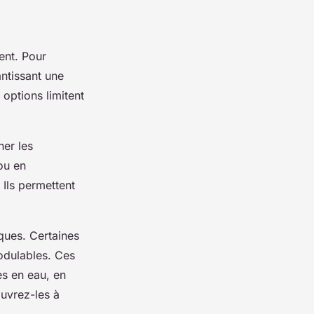
ment. Pour
antissant une
 options limitent
ner les
ou en
 Ils permettent
iques. Certaines
odulables. Ces
s en eau, en
ouvrez-les à