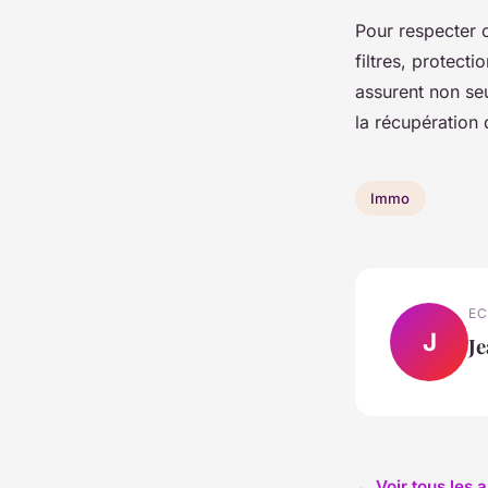
Pour respecter c
filtres, protect
assurent non seu
la récupération d
Immo
EC
J
J
← Voir tous les 