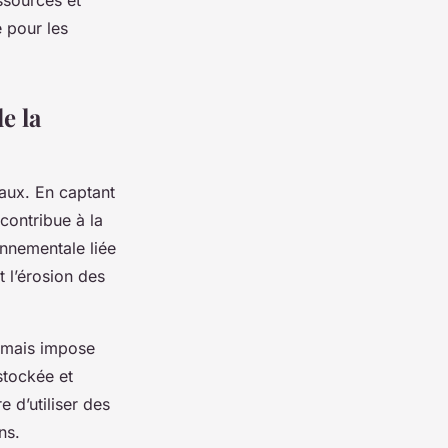
ssources et
e pour les
e la
aux. En captant
contribue à la
onnementale liée
t l’érosion des
, mais impose
stockée et
e d’utiliser des
ns.