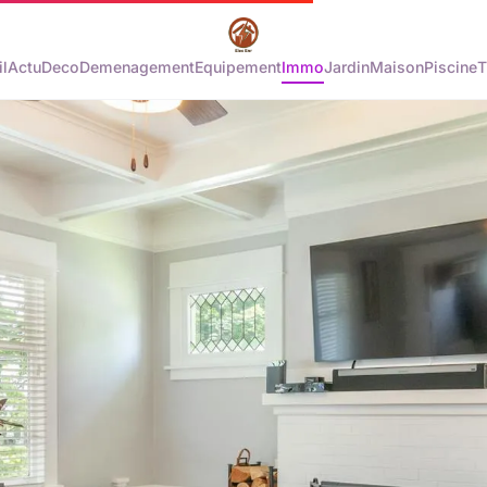
l
Actu
Deco
Demenagement
Equipement
Immo
Jardin
Maison
Piscine
T